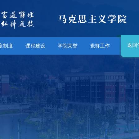
返回
章制度
课程建设
学院荣誉
党群工作