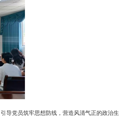
，引导党员筑牢思想防线，营造风清气正的政治生