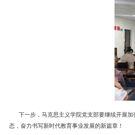
下一步，马克思主义学院党支部要继续开展加
态，奋力书写新时代教育事业发展的新篇章！