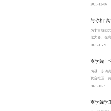
重庆科技职业
2023-12-06
彰大会”最美
重庆科技职
与你相“寓
齐浩、王明、
为丰富校园文化
化大赛。在商
对宿舍装饰
2023-11-21
商学院丨
为进一步动
联合社区、共
院学子组成的
2023-10-21
商学院学