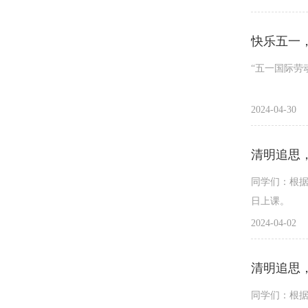
助力家乡发
快乐五一
“五一国际劳
他们迅速适
2024-04-30
以家乡为纸
书写青春助
清明追思，
同学们：根据
欢乐多彩的“
日上课。
2024-04-02
他们正在感
享受着这有
清明追思，
同学们：根据
接下来，跟