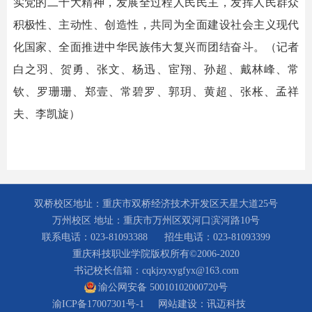
实党的二十大精神，发展全过程人民民主，发挥人民群众
积极性、主动性、创造性，共同为全面建设社会主义现代
化国家、全面推进中华民族伟大复兴而团结奋斗。（记者
白之羽、贺勇、张文、杨迅、宦翔、孙超、戴林峰、常
钦、罗珊珊、郑壹、常碧罗、郭玥、黄超、张枨、孟祥
夫、李凯旋）
双桥校区地址：重庆市双桥经济技术开发区天星大道25号
万州校区 地址：重庆市万州区双河口滨河路10号
联系电话：023-81093388
招生电话：023-81093399
重庆科技职业学院版权所有©2006-2020
书记校长信箱：cqkjzyxygfyx@163.com
渝公网安备 50010102000720号
渝ICP备17007301号-1
网站建设：
讯迈科技