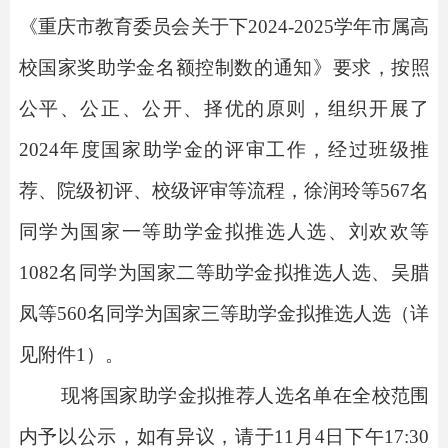
《重庆市教育委员会关于下
202
4
-202
5
学年市属高
校国家奖助学金名额控制数的通知》
要求
，按照
公平、公正、公开、择优的原则
，组织
开展
了
202
4
年度
国家助学金
的评审工作
，经过班级推
荐、院级初评、校级评审
等流程
，
徐润玲
等
567
名
同学
为国家一等助学金拟推选人选、
刘欢欢
等
1082
名同学为国家
二
等助学金拟推选人选
、吴腊
凤
等
560
名同学为国家
三
等助学金拟推选人选
（详
见附件
1
）
。
现将
国家助学金
拟推荐人选
名单在全校范围
内予以公示
，
如有异议，请于
11
月
4
日
下午
17:30